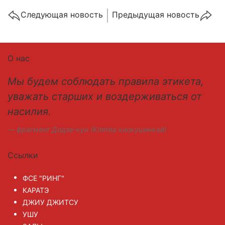
Cледующая новость
Предыдущая новость
О нас
Мы будем соблюдать правила этикета,
уважать старших и воздерживаться от
насилия.
фрагмент Додзе-кун (Клятва киокушинкай)
Ссылки
ФСЕ "РИНГ"
КАРАТЭ
ДЖИУ ДЖИТСУ
УШУ