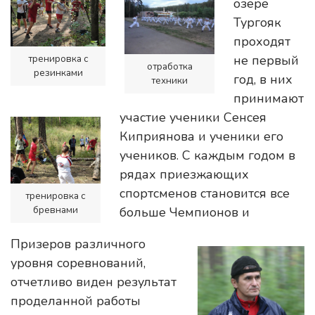
озере
Тургояк
проходят
не первый
тренировка с
отработка
резинками
год, в них
техники
принимают
участие ученики Сенсея
Киприянова и ученики его
учеников. С каждым годом в
рядах приезжающих
спортсменов становится все
тренировка с
бревнами
больше Чемпионов и
Призеров различного
уровня соревнований,
отчетливо виден результат
проделанной работы