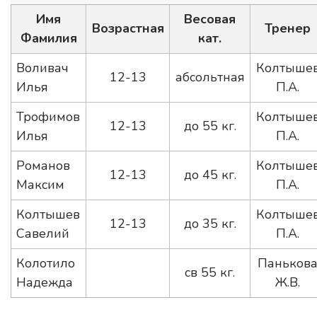
Имя
Весовая
Возрастная
Тренер
Фамилия
кат.
Воливач
Колтыше
12-13
абсольтная
Илья
П.А.
Трофимов
Колтыше
12-13
до 55 кг.
Илья
П.А.
Романов
Колтыше
12-13
до 45 кг.
Максим
П.А.
Колтышев
Колтыше
12-13
до 35 кг.
Савелий
П.А.
Колотило
Паньков
св 55 кг.
Надежда
Ж.В.