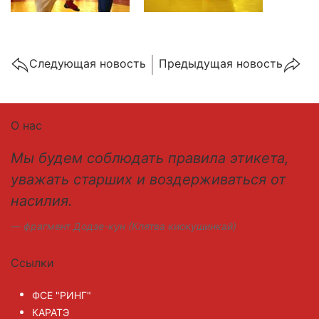
Cледующая новость
Предыдущая новость
О нас
Мы будем соблюдать правила этикета,
уважать старших и воздерживаться от
насилия.
фрагмент Додзе-кун (Клятва киокушинкай)
Ссылки
ФСЕ "РИНГ"
КАРАТЭ