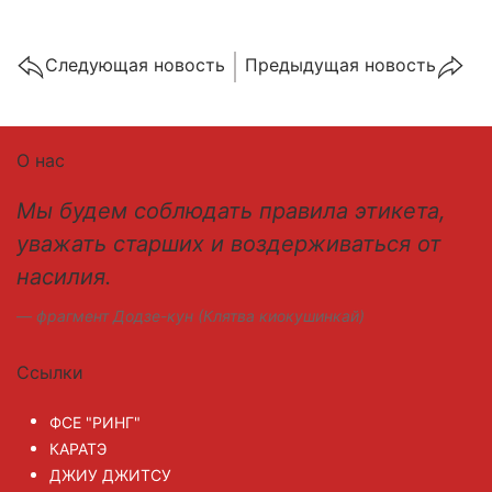
Cледующая новость
Предыдущая новость
О нас
Мы будем соблюдать правила этикета,
уважать старших и воздерживаться от
насилия.
фрагмент Додзе-кун (Клятва киокушинкай)
Ссылки
ФСЕ "РИНГ"
КАРАТЭ
ДЖИУ ДЖИТСУ