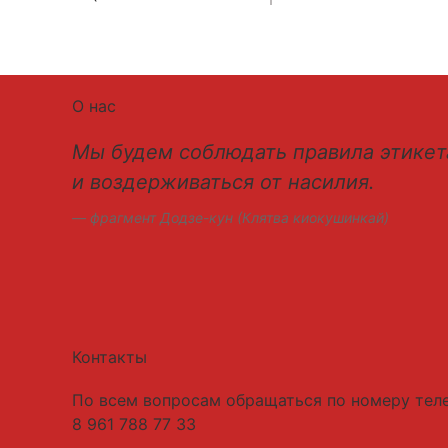
О нас
Мы будем соблюдать правила этикет
и воздерживаться от насилия.
фрагмент Додзе-кун (Клятва киокушинкай)
Контакты
По всем вопросам обращаться по номеру тел
8 961 788 77 33