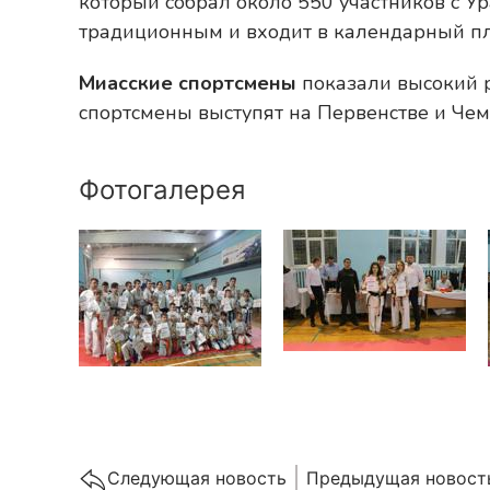
который собрал около 550 участников с У
традиционным и входит в календарный пл
Миасские спортсмены
показали высокий р
спортсмены выступят на Первенстве и Чем
Фотогалерея
Cледующая новость
Предыдущая новост