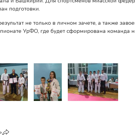
рала и Башкирии. Для спортсменов миасской феде
ан подготовки.
езультат не только в личном зачете, а также заво
пионате УрФО, где будет сформирована команда н
ь