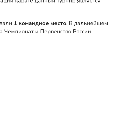
рации карате данный турнир является
евали
1 командное место
. В дальнейшем
а Чемпионат и Первенство России.