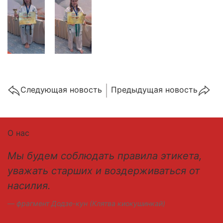
Cледующая новость
Предыдущая новость
О нас
Мы будем соблюдать правила этикета,
уважать старших и воздерживаться от
насилия.
фрагмент Додзе-кун (Клятва киокушинкай)