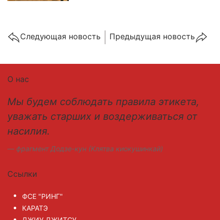
Cледующая новость
Предыдущая новость
О нас
Мы будем соблюдать правила этикета,
уважать старших и воздерживаться от
насилия.
фрагмент Додзе-кун (Клятва киокушинкай)
Ссылки
ФСЕ "РИНГ"
КАРАТЭ
ДЖИУ ДЖИТСУ