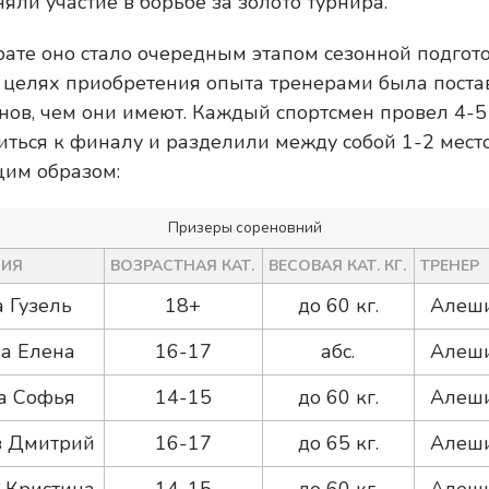
яли участие в борьбе за золото турнира.
ате оно стало очередным этапом сезонной подгото
В целях приобретения опыта тренерами была поста
нов, чем они имеют. Каждый спортсмен провел 4-5 
биться к финалу и разделили между собой 1-2 мест
щим образом:
Призеры сореновний
ЛИЯ
ВОЗРАСТНАЯ КАТ.
ВЕСОВАЯ КАТ. КГ.
ТРЕНЕР
 Гузель
18+
до 60 кг.
Алеш
а Елена
16-17
абс.
Алеш
а Софья
14-15
до 60 кг.
Алеш
 Дмитрий
16-17
до 65 кг.
Алеш