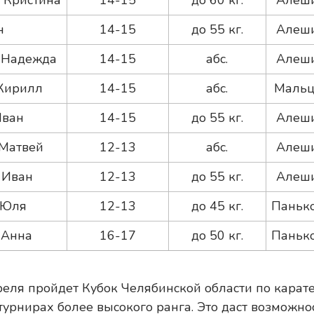
 Кристина
14-15
до 60 кг.
Алеш
н
14-15
до 55 кг.
Алеш
 Надежда
14-15
абс.
Алеш
Кирилл
14-15
абс.
Мальц
Иван
14-15
до 55 кг.
Алеш
 Матвей
12-13
абс.
Алеш
 Иван
12-13
до 55 кг.
Алеш
 Юля
12-13
до 45 кг.
Паньк
 Анна
16-17
до 50 кг.
Паньк
преля пройдет Кубок Челябинской области по карате
урнирах более высокого ранга. Это даст возможно