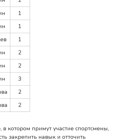
ин
2
ин
1
ин
1
ев
1
ин
2
ин
2
ин
3
ова
2
ова
2
, в котором примут участие спортсмены,
сть закрепить навык и отточить