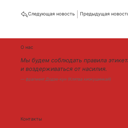
Cледующая новость
Предыдущая новост
О нас
Мы будем соблюдать правила этикет
и воздерживаться от насилия.
фрагмент Додзе-кун (Клятва киокушинкай)
Контакты