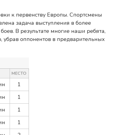
вки к первенству Европы. Спортсмены
влена задача выступления в более
боев. В результате многие наши ребята,
о, убрав оппонентов в предварительных
МЕСТО
ин
1
ин
1
ин
1
ин
1