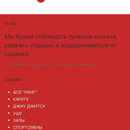
О нас
Мы будем соблюдать правила этикета,
уважать старших и воздерживаться от
насилия.
фрагмент Додзе-кун (Клятва киокушинкай)
Ссылки
ФСЕ "РИНГ"
КАРАТЭ
ДЖИУ ДЖИТСУ
УШУ
ЗАЛЫ
СПОРТСМЕНЫ